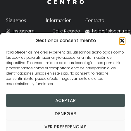
Síguenos
Información
Contacto
Instagram
Calle Ricardo
hola@fisiocentro
Fernández de
Gestionar consentimiento
X
(+34) 622 020
la Puente, 11A,
091
Facebook
Badajoz, Spain
Para ofrecer las mejores experiencias, utilizamos tecnologías como
las cookies para almacenar y/o acceder a la información del
06001
dispositivo. El consentimiento de estas tecnologías nos permitirá
Lunes – Viernes
procesar datos como el comportamiento de navegación o las
identificaciones únicas en este sitio. No consentir o retirar el
09:00 - 22:00 h
consentimiento, puede afectar negativamente a ciertas
características y funciones.
ACEPTAR
DENEGAR
VER PREFERENCIAS
© 2025 Clínica Centro Badajoz. I Diseñado con ♡ por
DIMENTIA
. Agencia de