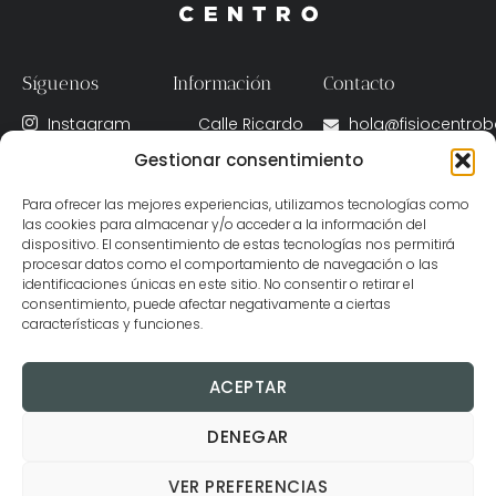
Síguenos
Información
Contacto
Instagram
Calle Ricardo
hola@fisiocentro
Fernández de
Gestionar consentimiento
X
(+34) 622 020
la Puente, 11A,
091
Facebook
Badajoz, Spain
Para ofrecer las mejores experiencias, utilizamos tecnologías como
las cookies para almacenar y/o acceder a la información del
06001
dispositivo. El consentimiento de estas tecnologías nos permitirá
Lunes – Viernes
procesar datos como el comportamiento de navegación o las
identificaciones únicas en este sitio. No consentir o retirar el
09:00 - 22:00 h
consentimiento, puede afectar negativamente a ciertas
características y funciones.
ACEPTAR
DENEGAR
VER PREFERENCIAS
© 2025 Clínica Centro Badajoz. I Diseñado con ♡ por
DIMENTIA
. Agencia de