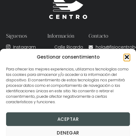
Síguenos
Información
Contacto
Instagram
Calle Ricardo
hola@fisiocentro
Fernández de
Gestionar consentimiento
X
(+34) 622 020
la Puente, 11A,
091
Facebook
Badajoz, Spain
Para ofrecer las mejores experiencias, utilizamos tecnologías como
06001
las cookies para almacenar y/o acceder a la información del
dispositivo. El consentimiento de estas tecnologías nos permitirá
Lunes – Viernes
procesar datos como el comportamiento de navegación o las
identificaciones únicas en este sitio. No consentir o retirar el
09:00 - 22:00 h
consentimiento, puede afectar negativamente a ciertas
características y funciones.
ACEPTAR
DENEGAR